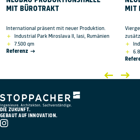
NEUBAU PRODUK­TIONS­HALLE
NEU
MIT BÜRO­TRAKT
MIT 
International präsent mit neuer Produktion.
Vierg
Industrial Park Miroslava II, Iasi, Rumänien
zusätz
7.500 qm
In
Referenz
6.
Refer
DIE ZUKUNFT.
GEBAUT AUF INNOVATION.