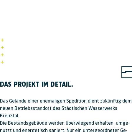
GLÜCK AUF.
DIE ECKDATEN.
Bauherr: Städtisches Wasserwerk Kreuztal
Standort: Kreuztal-Ferndorf
Nutzfläche: 2.200 qm
Leistungen: Machbarkeitsstudie, Entwurfplanung,
Ausführungsplanung, Genehmigungsplanung,
Ausschreibung, Bauüberwachung, Brandschutz
DAS PROJEKT IM DETAIL.
Das Gelände einer ehemaligen Spedition dient zukünftig dem
neuen Betriebs­standort des Städtischen Wasserwerks
Kreuztal.
Die Bestands­ge­bäude werden über­wie­gend er­halten, um­ge­
nutzt und ener­getisch saniert. Nur ein unter­ge­ordneter Ge­