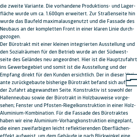
die zweite Vari­ante. Die vor­handene Produk­tions- und Lager­
fläche wurde um ca. 1.600qm er­weitert. Zur Straßen­seite hin
wurde das Bau­feld maximal­aus­ge­nutzt und die Fassade des
Neu­baus an der kom­pletten Front in einer klaren Linie durch­
ge­zogen.
Der Bürotrakt mit einer kleinen inte­grierten Aus­stellung und
den Sozial­räumen für den Betrieb wurde an der Süd­west­
seite des Ge­ländes neu angeordnet. Hier ist die Haupt­zu­fahrt
ins Ge­werbe­gebiet und somit ist die Aus­stellung und der
Empfang direkt für den Kunden er­sicht­lich. Der in dieser Vari­
ante zu­rück­ge­baute bis­herige Büro­trakt be­fand sich auf der
der Zu­fahrt ab­ge­wandten Seite. Kons­truk­tiv ist so­wohl der
Hallen­neu­bau sowie der Büro­trakt in Holz­bau­weise vor­ge­
sehen; Fenster und Pfosten-Riegel­kons­truk­tion in einer Holz-
Alu­mini­um-Kom­bi­nation. Für die Fassade des Büro­traktes
haben wir eine Alu­mini­um-Vor­hang­kons­truktion ein­ge­plant,
die einen zwei­farbigen leicht reflek­tieren­den Ober­flächen­
effekt auf­weist, um dem Ge­bäude je nach Blick­winkel eine