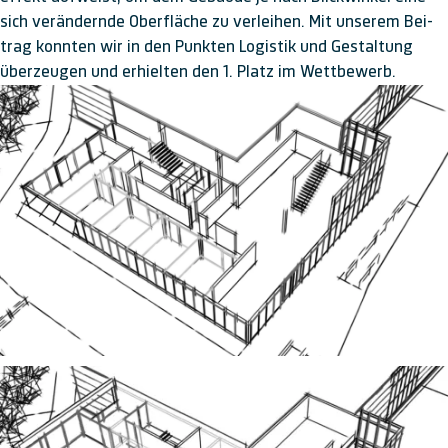
sich ver­ändernde Ober­fläche zu ver­leihen. Mit unserem Bei­
trag konnten wir in den Punkten Lo­gis­tik und Ge­stal­tung
über­zeugen und er­hielten den 1. Platz im Wett­be­werb.