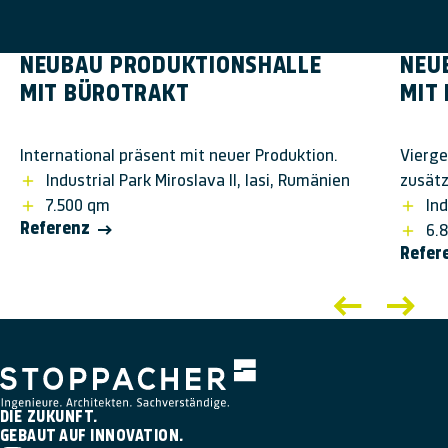
NEUBAU PRODUK­TIONS­HALLE
NEU
MIT BÜRO­TRAKT
MIT 
International präsent mit neuer Produktion.
Vierg
Industrial Park Miroslava II, Iasi, Rumänien
zusätz
7.500 qm
In
Referenz
6.
Refer
DIE ZUKUNFT.
GEBAUT AUF INNOVATION.