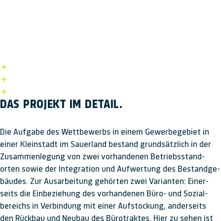
GLÜCK AUF.
DIE ECKDATEN.
Standort: Hochsauerlandkreis
Nutzfläche: 3.950 qm
Leistungen: Machbarkeitsstudie, Wettbewerb (Platz 1)
DAS PROJEKT IM DETAIL.
Die Aufgabe des Wettbewerbs in einem Gewerbe­gebiet in
einer Klein­stadt im Sauer­land be­stand grund­sätzlich in der
Zusammen­legung von zwei vor­hand­enen Betriebs­stand­
orten sowie der Inte­gration und Auf­wertung des Be­stand­ge­
bäudes. Zur Aus­ar­beitung ge­hörten zwei Vari­anten: Einer­
seits die Ein­bezieh­ung des vor­handenen Büro- und Sozial­
bereichs in Ver­bin­dung mit einer Auf­stock­ung, ander­seits
den Rück­bau und Neu­bau des Büro­traktes. Hier zu sehen ist