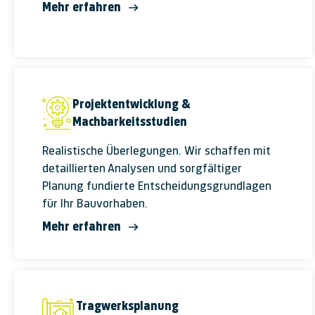
Mehr erfahren
Projektentwicklung &
Machbarkeitsstudien
Realistische Überlegungen. Wir schaffen mit
detail­lierten Ana­lysen und sorg­fältiger
Planung fun­dierte Ent­scheidungs­grund­lagen
für Ihr Bau­vor­haben.
Mehr erfahren
Tragwerksplanung