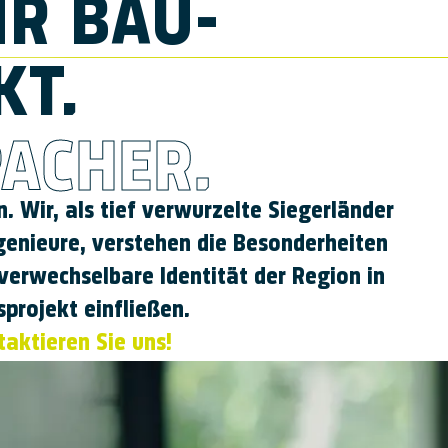
HR BAU­
KT.
ACHER.
. Wir, als tief ver­wurzelte Sieger­länder
ngenieure, verstehen die Be­sonder­heiten
er­wechsel­bare Identität der Region in
­projekt ein­fließen.
aktieren Sie uns!