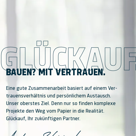
GLÜCKAUF
BAUEN? MIT VERTRAUEN.
Eine gute Zusammen­arbeit basiert auf einem Ver­
trauens­ver­hältnis und per­sön­lichem Aus­tausch.
Unser oberstes Ziel. Denn nur so finden kom­plexe
Pro­jekte den Weg vom Papier in die Reali­tät.
Glückauf, Ihr zu­künf­tigen Partner.