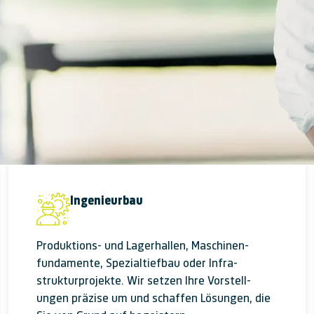
Ingenieurbau
Produktions- und Lagerhallen, Maschinen­
fundamente, Spezial­tief­bau oder Infra­
struktur­projekte. Wir setzen Ihre Vor­stell­
ungen prä­zise um und schaffen Lö­sungen, die