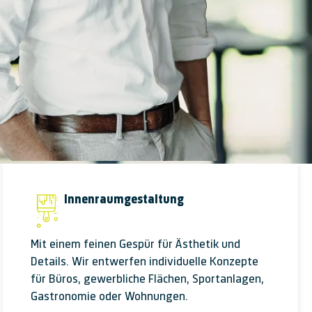
Innenraumgestaltung
Mit einem feinen Gespür für Ästhetik und
Details. Wir ent­werfen indi­vidu­elle Kon­zepte
für Büros, ge­werb­liche Flächen, Sport­anlagen,
Gastro­nomie oder Wohn­ungen.