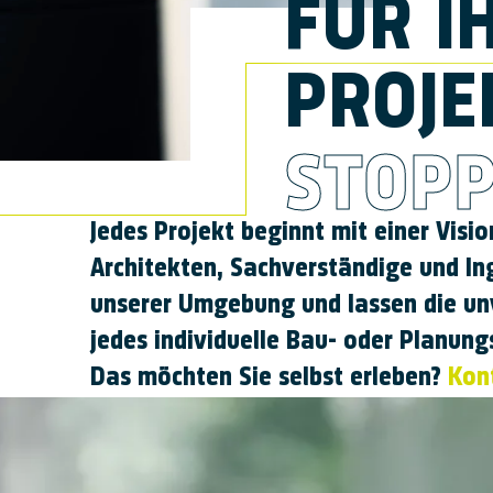
FÜR I
PROJE
STOPP
Jedes Projekt beginnt mit einer Vision
Archi­tekten, Sach­ver­ständige und I
unserer Um­gebung und lassen die un­v
jedes indi­vidu­elle Bau- oder Planungs
Das möchten Sie selbst er­leben?
Kont